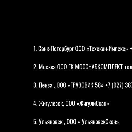
1. Санк-Петербург ООО «Техскан-Импекс»
2. Москва ООО ГК МОССНАБКОМПЛЕКТ тел
3. Пенза , ООО «ГРУЗОВИК 58» +7 (927) 36
4. Жигулевск, ООО «ЖигулиСкан»
5. Ульяновск , ООО « УльяновскСкан»