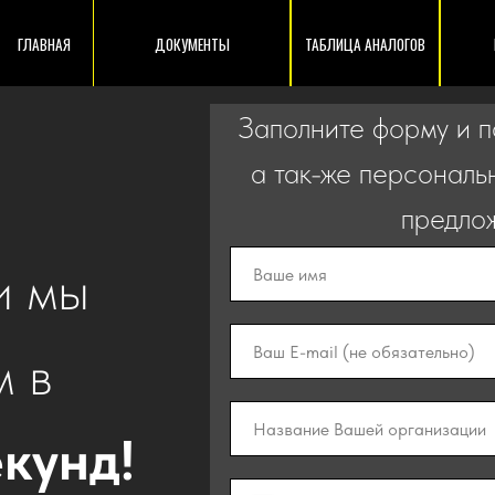
АЯ
ДОКУМЕНТЫ
ТАБЛИЦА АНАЛОГОВ
ГДЕ КУПИТЬ? / КО
Заполните форму и п
а так-же персонал
предло
Стать партнёром
и мы
 в
екунд!