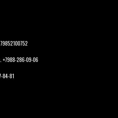
 +79852100752
. +7988-286-09-06
7-84-81