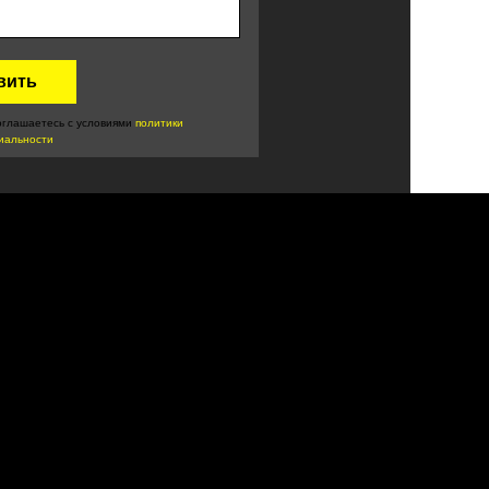
вить
Войти
Все акции
оглашаетесь c условиями
политики
иальности