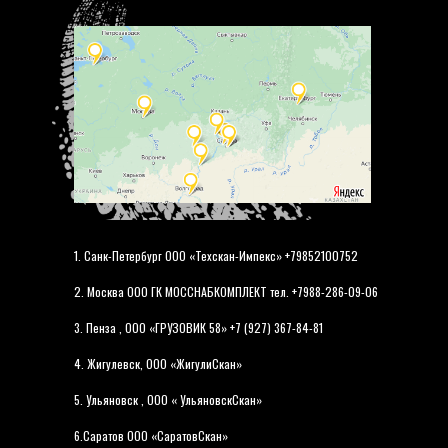
1. Санк-Петербург ООО «Техскан-Импекс» +79852100752
2. Москва ООО ГК МОССНАБКОМПЛЕКТ тел. +7988-286-09-06
3. Пенза , ООО «ГРУЗОВИК 58» +7 (927) 367-84-81
4. Жигулевск, ООО «ЖигулиСкан»
5. Ульяновск , ООО « УльяновскСкан»
6.Саратов ООО «СаратовСкан»